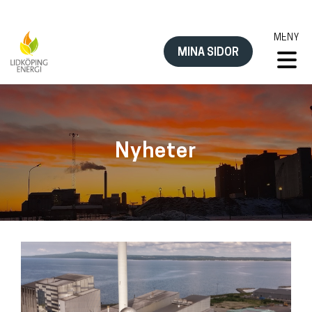
Hoppa
till
MENY
innehåll
MINA SIDOR
Nyheter