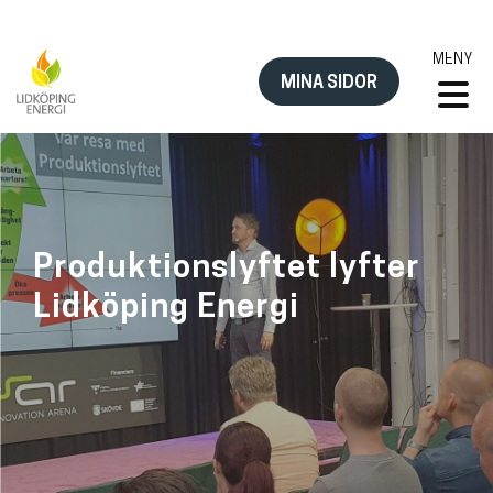
Hoppa
MENY
till
MINA SIDOR
innehåll
Produktionslyftet lyfter
Lidköping Energi