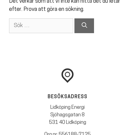
Det verkar som att vi inte kan hitta det du letar
efter. Prova att göra en sökning.
Sök
efter:
BESÖKSADRESS
Lidköping Energi
Sjöhagsgatan 8
531 40 Lidköping
Org.nr: 556188-7125